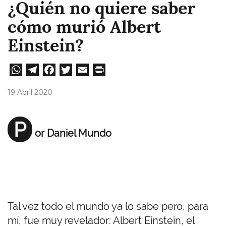
¿Quién no quiere saber
cómo murió Albert
Einstein?
W
Te
Fa
T
E
Pri
ha
le
ce
wi
m
nt
19 Abril 2020
ts
gr
bo
tt
ail
A
a
ok
er
P
or Daniel Mundo
pp
m
Tal vez todo el mundo ya lo sabe pero, para
mí, fue muy revelador: Albert Einstein, el