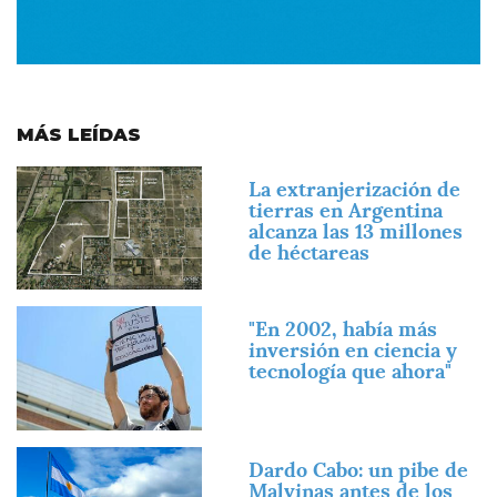
MÁS LEÍDAS
Imagen
La extranjerización de
tierras en Argentina
alcanza las 13 millones
de héctareas
Imagen
"En 2002, había más
inversión en ciencia y
tecnología que ahora"
Imagen
Dardo Cabo: un pibe de
Malvinas antes de los