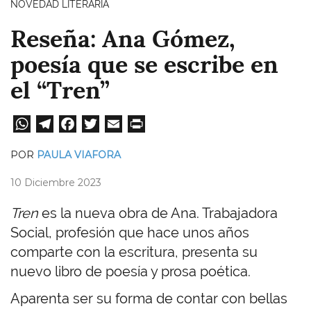
NOVEDAD LITERARIA
Reseña: Ana Gómez,
poesía que se escribe en
el “Tren”
W
Te
Fa
T
E
Pri
ha
le
ce
wi
m
nt
POR
PAULA VIAFORA
ts
gr
bo
tt
ail
10 Diciembre 2023
A
a
ok
er
pp
m
Tren
es la nueva obra de Ana. Trabajadora
Social, profesión que hace unos años
comparte con la escritura, presenta su
nuevo libro de poesía y prosa poética.
Aparenta ser su forma de contar con bellas