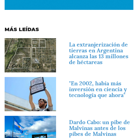
MÁS LEÍDAS
Imagen
La extranjerización de
tierras en Argentina
alcanza las 13 millones
de héctareas
Imagen
"En 2002, había más
inversión en ciencia y
tecnología que ahora"
Imagen
Dardo Cabo: un pibe de
Malvinas antes de los
pibes de Malvinas