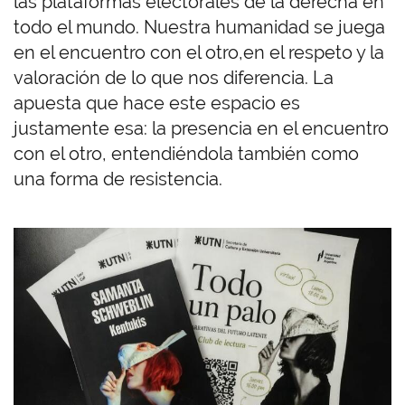
las plataformas electorales de la derecha en
todo el mundo. Nuestra humanidad se juega
en el encuentro con el otro,en el respeto y la
valoración de lo que nos diferencia. La
apuesta que hace este espacio es
justamente esa: la presencia en el encuentro
con el otro, entendiéndola también como
una forma de resistencia.
I
m
a
g
e
n