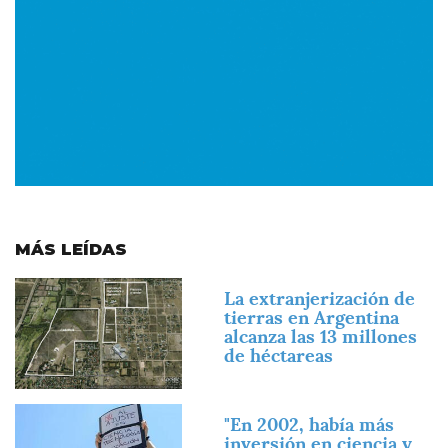
MÁS LEÍDAS
Imagen
La extranjerización de
tierras en Argentina
alcanza las 13 millones
de héctareas
Imagen
"En 2002, había más
inversión en ciencia y