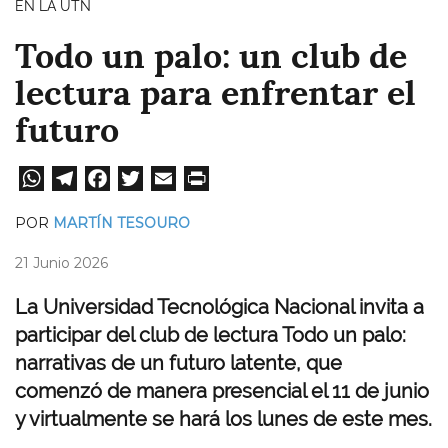
EN LA UTN
Todo un palo: un club de
lectura para enfrentar el
futuro
W
Te
Fa
T
E
Pri
ha
le
ce
wi
m
nt
POR
MARTÍN TESOURO
ts
gr
bo
tt
ail
21 Junio 2026
A
a
ok
er
pp
m
La Universidad Tecnológica Nacional invita a
participar del club de lectura Todo un palo:
narrativas de un futuro latente, que
comenzó de manera presencial el 11 de junio
y virtualmente se hará los lunes de este mes.