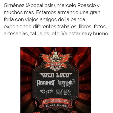
Giménez (Apocalipsis), Marcelo Roascio y
muchos más. Estamos armando una gran
feria con viejos amigos de la banda
exponiendo diferentes trabajos, libros, fotos,
artesanías, tatuajes, etc. Va estar muy
bueno.
I
m
a
g
e
n