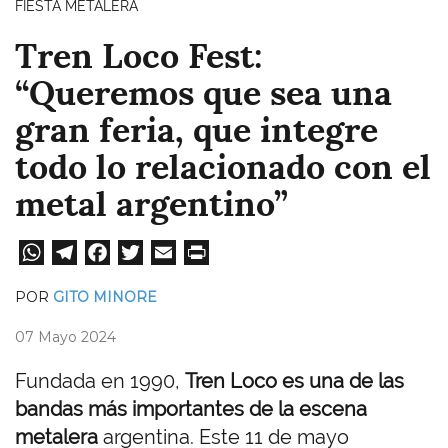
FIESTA METALERA
Tren Loco Fest:
“Queremos que sea una
gran feria, que integre
todo lo relacionado con el
metal argentino”
W
Te
Fa
T
E
Pri
ha
le
ce
wi
m
nt
POR
GITO MINORE
ts
gr
bo
tt
ail
07 Mayo 2024
A
a
ok
er
pp
m
Fundada en 1990,
Tren Loco es una de las
bandas más importantes de la escena
metalera
argentina. Este 11 de mayo