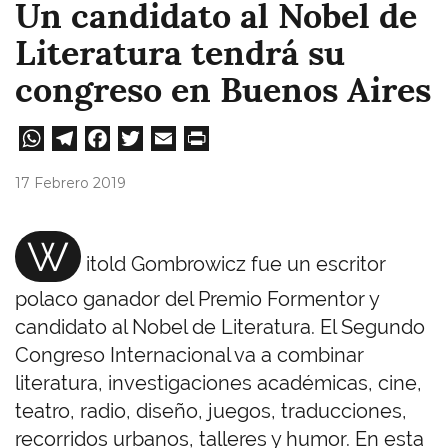
Un candidato al Nobel de
Literatura tendrá su
congreso en Buenos Aires
W
Te
Fa
T
E
Pri
ha
le
ce
wi
m
nt
17 Febrero 2019
ts
gr
bo
tt
ail
A
a
ok
er
W
itold Gombrowicz fue un escritor
pp
m
polaco ganador del Premio Formentor y
candidato al Nobel de Literatura. El Segundo
Congreso Internacional va a combinar
literatura, investigaciones académicas, cine,
teatro, radio, diseño, juegos, traducciones,
recorridos urbanos, talleres y humor. En esta