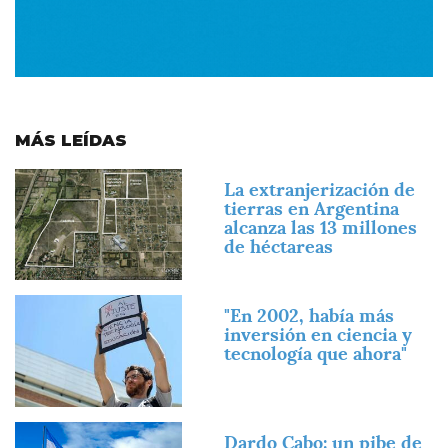
MÁS LEÍDAS
Imagen
La extranjerización de
tierras en Argentina
alcanza las 13 millones
de héctareas
Imagen
"En 2002, había más
inversión en ciencia y
tecnología que ahora"
Imagen
Dardo Cabo: un pibe de