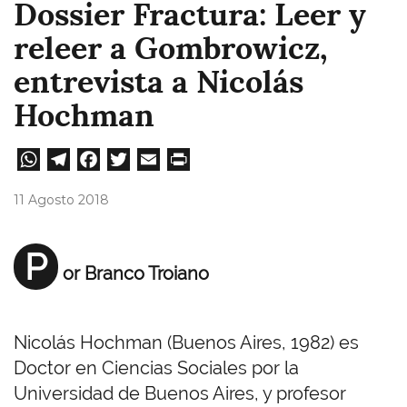
Dossier Fractura: Leer y
releer a Gombrowicz,
entrevista a Nicolás
Hochman
W
Te
Fa
T
E
Pri
ha
le
ce
wi
m
nt
11 Agosto 2018
ts
gr
bo
tt
ail
A
a
ok
er
P
or Branco Troiano
pp
m
Nicolás Hochman (Buenos Aires, 1982) es
Doctor en Ciencias Sociales por la
Universidad de Buenos Aires, y profesor