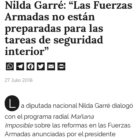
Nilda Garré: “Las Fuerzas
Armadas no están
preparadas para las
tareas de seguridad
interior”
W
Te
Fa
T
E
Pri
ha
le
ce
wi
m
nt
27 Julio 2018
ts
gr
bo
tt
ail
A
a
ok
er
L
a diputada nacional Nilda Garré dialogó
pp
m
con el programa radial
Mañana
Imposible
sobre las reformas en las Fuerzas
Armadas anunciadas por el presidente