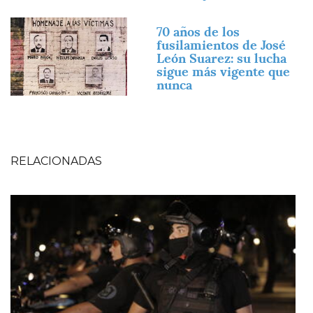
Imagen
70 años de los
fusilamientos de José
León Suarez: su lucha
sigue más vigente que
nunca
RELACIONADAS
Imagen