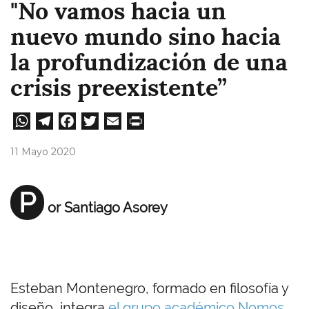
"No vamos hacia un
nuevo mundo sino hacia
la profundización de una
crisis preexistente”
W
Te
Fa
T
E
Pri
ha
le
ce
wi
m
nt
11 Mayo 2020
ts
gr
bo
tt
ail
A
a
ok
er
P
or Santiago Asorey
pp
m
Esteban Montenegro, formado en filosofía y
diseño, integra
el grupo académico Nomos,