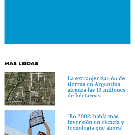
MÁS LEÍDAS
Imagen
La extranjerización de
tierras en Argentina
alcanza las 13 millones
de héctareas
Imagen
"En 2002, había más
inversión en ciencia y
tecnología que ahora"