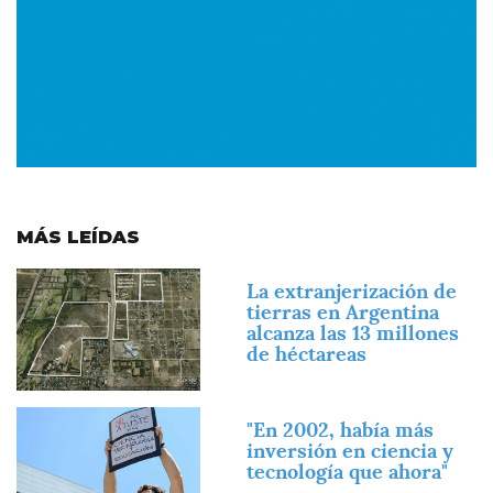
MÁS LEÍDAS
Imagen
La extranjerización de
tierras en Argentina
alcanza las 13 millones
de héctareas
Imagen
"En 2002, había más
inversión en ciencia y
tecnología que ahora"