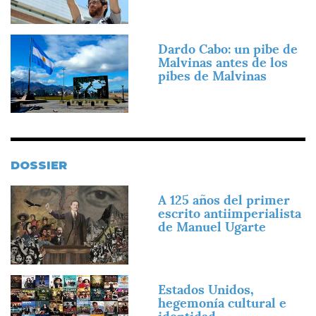
Imagen
Dardo Cabo: un pibe de
Malvinas antes de los
pibes de Malvinas
DOSSIER
Imagen
A 125 años del primer
escrito antiimperialista
de Manuel Ugarte
Imagen
Estados Unidos,
hegemonía cultural e