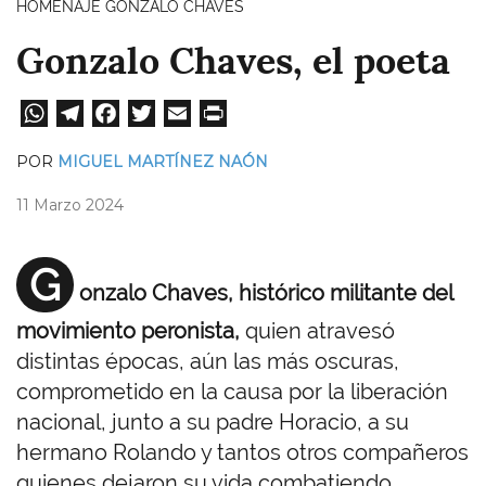
HOMENAJE GONZALO CHAVES
Gonzalo Chaves, el poeta
W
Te
Fa
T
E
Pri
ha
le
ce
wi
m
nt
POR
MIGUEL MARTÍNEZ NAÓN
ts
gr
bo
tt
ail
11 Marzo 2024
A
a
ok
er
pp
m
G
onzalo Chaves, histórico militante del
movimiento peronista,
quien atravesó
distintas épocas, aún las más oscuras,
comprometido en la causa por la liberación
nacional, junto a su padre Horacio, a su
hermano Rolando y tantos otros compañeros
quienes dejaron su vida combatiendo