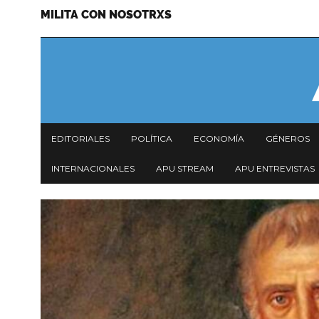
MILITA CON NOSOTRXS
Pasar
Menu
al
secundario
contenido
principal
Navegación
EDITORIALES
POLÍTICA
ECONOMÍA
GÉNEROS
principal
INTERNACIONALES
APU STREAM
APU ENTREVISTAS
Imagen