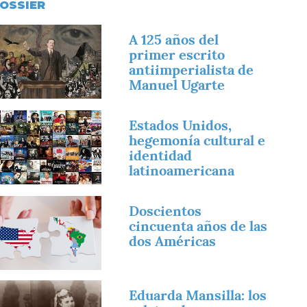
OSSIER
magen
A 125 años del
primer escrito
antiimperialista de
Manuel Ugarte
magen
Estados Unidos,
hegemonía cultural e
identidad
latinoamericana
magen
Doscientos
cincuenta años de las
dos Américas
magen
Eduarda Mansilla: los