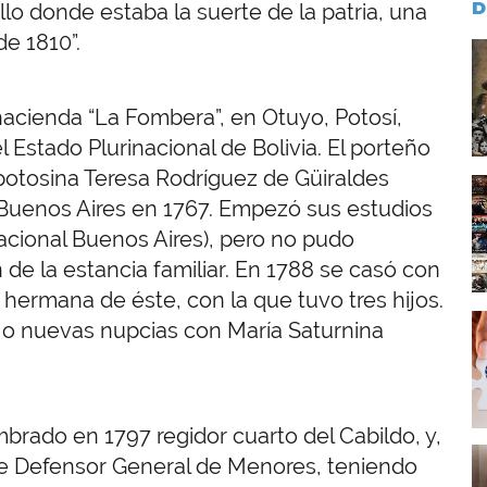
D
llo donde estaba la suerte de la patria, una
de 1810”.
I
hacienda “La Fombera”, en Otuyo, Potosí,
 Estado Plurinacional de Bolivia. El porteño
 potosina Teresa Rodríguez de Güiraldes
I
Buenos Aires en 1767. Empezó sus estudios
Nacional Buenos Aires), pero no pudo
n de la estancia familiar. En 1788 se casó con
hermana de éste, con la que tuvo tres hijos.
I
ajo nuevas nupcias con María Saturnina
brado en 1797 regidor cuarto del Cabildo, y,
I
 de Defensor General de Menores, teniendo