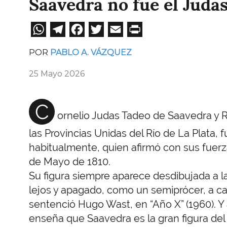
Saavedra no fue el Juda
WhatsApp
Telegram
Facebook
Twitter
Email
Print
POR
PABLO A. VÁZQUEZ
25 Mayo 2026
C
ornelio Judas Tadeo de Saavedra y R
las Provincias Unidas del Río de La Plata, 
habitualmente, quien afirmó con sus fuerzas
de Mayo de 1810.
Su figura siempre aparece desdibujada a 
lejos y apagado, como un semiprócer, a ca
sentenció Hugo Wast, en “Año X” (1960). Y
enseña que Saavedra es la gran figura del