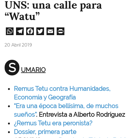
UNS: una calle para
“Watu”
W
Te
Fa
T
E
Pri
ha
le
ce
wi
m
nt
20 Abril 2019
ts
gr
bo
tt
ail
A
a
ok
er
S
UMARIO
pp
m
Remus Tetu contra Humanidades,
Economía y Geografía
“Era una época bellísima, de muchos
sueños”
. Entrevista a Alberto Rodríguez
¿Remus Tetu era peronista?
Dossier, primera parte