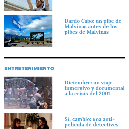
Imagen
Dardo Cabo: un pibe de
Malvinas antes de los
pibes de Malvinas
ENTRETENIMIENTO
Imagen
Diciembre: un viaje
inmersivo y documental
a la crisis del 2001
Imagen
Sí, cambio: una anti-
película de detectives