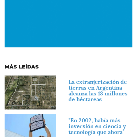
MÁS LEÍDAS
Imagen
La extranjerización de
tierras en Argentina
alcanza las 13 millones
de héctareas
Imagen
"En 2002, había más
inversión en ciencia y
tecnología que ahora"