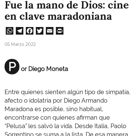
Fue la mano de Dios: cine
en clave maradoniana
W
Te
Fa
T
E
Pri
ha
le
ce
wi
m
nt
05 Marzo 2022
ts
gr
bo
tt
ail
A
a
ok
er
P
or Diego Moneta
pp
m
Entre quienes sienten algún tipo de simpatía,
afecto o idolatría por Diego Armando
Maradona es posible, sino habitual,
encontrarse con quienes afirman que
“Pelusa” les salvó la vida. Desde Italia, Paolo
Sorrentino se suma a la lista. De esa manera,