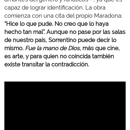
capaz de lograr identificación. La obra
comienza con una cita del propio Maradona:
“Hice lo que pude. No creo que lo haya
hecho tan mal”. Aunque no pase por las salas
de nuestro país, Sorrentino puede decir lo
mismo.
Fue la mano de Dios
, más que cine,
es arte, y para quien no coincida también
existe transitar la contradicción.
U
R
L
d
e
V
i
d