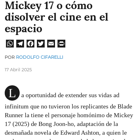
Mickey 17 o cómo
disolver el cine en el
espacio
W
Te
Fa
Tw
E
Pri
hat
leg
ce
itt
ma
nt
POR
RODOLFO CIFARELLI
sA
ra
bo
er
il
17 Abril 2025
pp
m
ok
L
a oportunidad de extender sus vidas ad
infinitum que no tuvieron los replicantes de Blade
Runner la tiene el personaje homónimo de Mickey
17 (2025) de Bong Joon-ho, adaptación de la
desmañada novela de Edward Ashton, a quien le