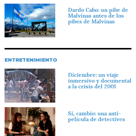
Imagen
Dardo Cabo: un pibe de
Malvinas antes de los
pibes de Malvinas
ENTRETENIMIENTO
Imagen
Diciembre: un viaje
inmersivo y documental
a la crisis del 2001
Imagen
Sí, cambio: una anti-
película de detectives