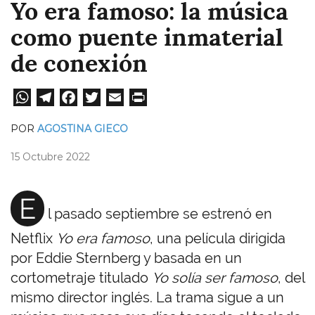
Yo era famoso: la música
como puente inmaterial
de conexión
W
Te
Fa
T
E
Pri
ha
le
ce
wi
m
nt
POR
AGOSTINA GIECO
ts
gr
bo
tt
ail
15 Octubre 2022
A
a
ok
er
pp
m
E
l pasado septiembre se estrenó en
Netflix
Yo era famoso
, una película dirigida
por Eddie Sternberg y basada en un
cortometraje titulado
Yo solía ser famoso
, del
mismo director inglés. La trama sigue a un