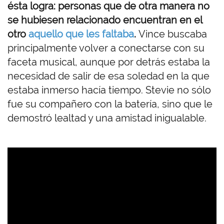
ésta logra: personas que de otra manera no
se hubiesen relacionado encuentran en el
otro
aquello que les faltaba
.
Vince buscaba
principalmente volver a conectarse con su
faceta musical, aunque por detrás estaba la
necesidad de salir de esa soledad en la que
estaba inmerso hacía tiempo. Stevie no sólo
fue su compañero con la batería, sino que le
demostró lealtad y una amistad inigualable.
U
R
L
d
e
V
i
d