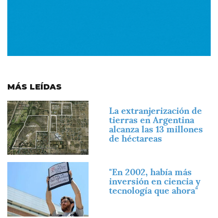
MÁS LEÍDAS
Imagen
La extranjerización de
tierras en Argentina
alcanza las 13 millones
de héctareas
Imagen
"En 2002, había más
inversión en ciencia y
tecnología que ahora"