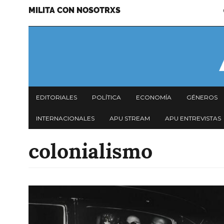
MILITA CON NOSOTRXS
Pasar
Menu
al
secundario
contenido
principal
Navegación
EDITORIALES
POLÍTICA
ECONOMÍA
GÉNEROS
principal
INTERNACIONALES
APU STREAM
APU ENTREVISTAS
colonialismo
Imagen