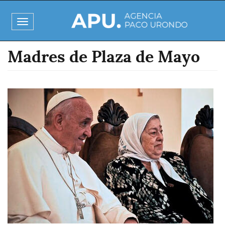
Pasar
al
Toggle
contenido
navigation
principal
Madres de Plaza de Mayo
Imagen