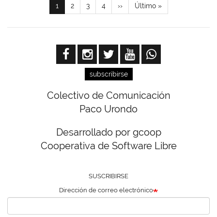
Página
1
Page
2
Page
3
Page
4
Siguiente
››
Última
Último »
actual
página
página
subscribirse
Colectivo de Comunicación
Paco Urondo
Desarrollado por gcoop
Cooperativa de Software Libre
SUSCRIBIRSE
Dirección de correo electrónico