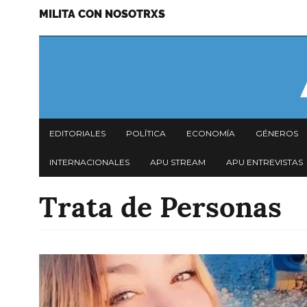
MILITA CON NOSOTRXS
Pasar
Menu
al
secundario
contenido
principal
Navegación
EDITORIALES
POLÍTICA
ECONOMÍA
GÉNEROS
principal
INTERNACIONALES
APU STREAM
APU ENTREVISTAS
Trata de Personas
Imagen