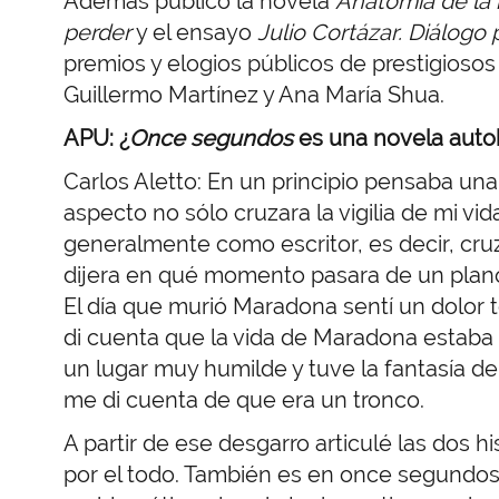
Además publicó la novela
Anatomía de la 
perder
y el ensayo
Julio Cortázar.
Diálogo 
premios y elogios públicos de prestigiosos 
Guillermo Martínez y Ana María Shua.
APU: ¿
Once segundos
es una novela autob
Carlos Aletto: En un principio pensaba un
aspecto no sólo cruzara la vigilia de mi vi
generalmente como escritor, es decir, cru
dijera en qué momento pasara de un plano a
El día que murió Maradona sentí un dolor te
di cuenta que la vida de Maradona estaba 
un lugar muy humilde y tuve la fantasía d
me di cuenta de que era un tronco.
A partir de ese desgarro articulé las dos h
por el todo. También es en once segundos