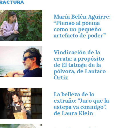
RACTURA
magen
María Belén Aguirre:
“Pienso al poema
como un pequeño
artefacto de poder”
magen
Vindicación de la
errata: a propósito
de El tatuaje de la
pólvora, de Lautaro
Ortiz
magen
La belleza de lo
extraño: “Juro que la
estepa va conmigo”,
de Laura Klein
magen