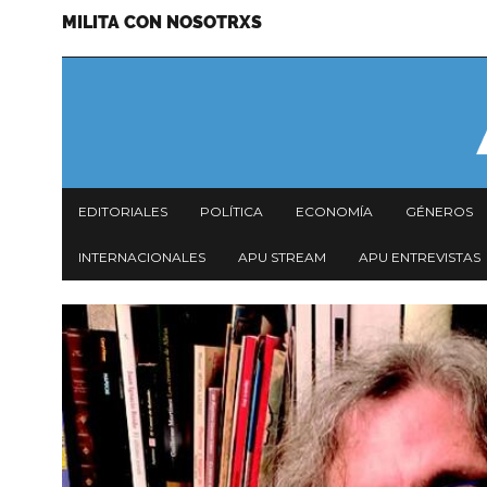
MILITA CON NOSOTRXS
Pasar
Menu
al
secundario
contenido
principal
Navegación
EDITORIALES
POLÍTICA
ECONOMÍA
GÉNEROS
principal
INTERNACIONALES
APU STREAM
APU ENTREVISTAS
Imagen