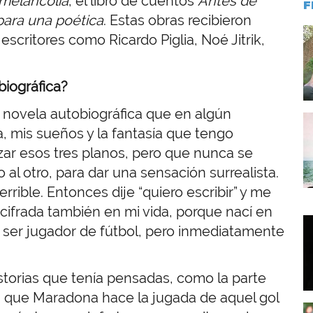
melancolía
, el libro de cuentos
Antes de
F
para una poética
. Estas obras recibieron
I
escritores como Ricardo Piglia, Noé Jitrik,
iográfica?
a novela autobiográfica que en algún
I
da, mis sueños y la fantasía que tengo
zar esos tres planos, pero que nunca se
l otro, para dar una sensación surrealista.
rrible. Entonces dije “quiero escribir” y me
cifrada también en mi vida, porque nací en
I
e ser jugador de fútbol, pero inmediatamente
istorias que tenía pensadas, como la parte
 que Maradona hace la jugada de aquel gol
I