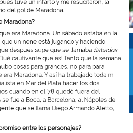
ués tuve un infarto y me resucitaron, la
rio del gol de Maradona.
de Maradona?
er que era Maradona. Un sábado estaba en la
I
I
ón que un nene está jugando y haciendo
 que después supe que se llamaba
Sábados
 ¡Qué cautivante que es! Tanto que la semana
 hubo cosas para grandes, no para para
 era Maradona. Y así ha trabajado toda mi
alista en Mar del Plata hacer los dos
mos cuando en el `78 quedó fuera del
s se fue a Boca, a Barcelona, al Nápoles de
 gente que se llama Diego Armando Aletto,
mpromiso entre los personajes?