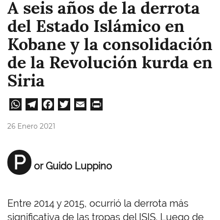
A seis años de la derrota
del Estado Islámico en
Kobane y la consolidación
de la Revolución kurda en
Siria
W
Te
Fa
T
E
Pri
ha
le
ce
wi
m
nt
26 Enero 2021
ts
gr
bo
tt
ail
A
a
ok
er
P
or Guido Luppino
pp
m
Entre 2014 y 2015, ocurrió la derrota más
significativa de las tropas del ISIS. Luego de