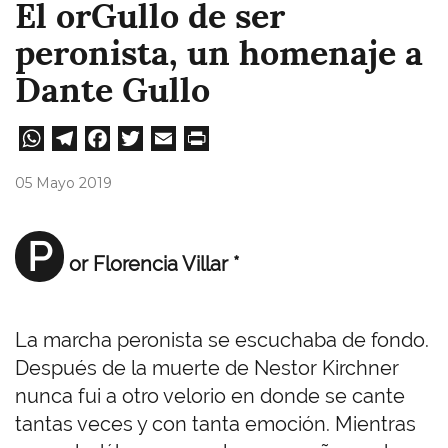
El orGullo de ser
peronista, un homenaje a
Dante Gullo
W
Te
Fa
T
E
Pri
ha
le
ce
wi
m
nt
05 Mayo 2019
ts
gr
bo
tt
ail
A
a
ok
er
P
or Florencia Villar *
pp
m
La marcha peronista se escuchaba de fondo.
Después de la muerte de Nestor Kirchner
nunca fui a otro velorio en donde se cante
tantas veces y con tanta emoción. Mientras