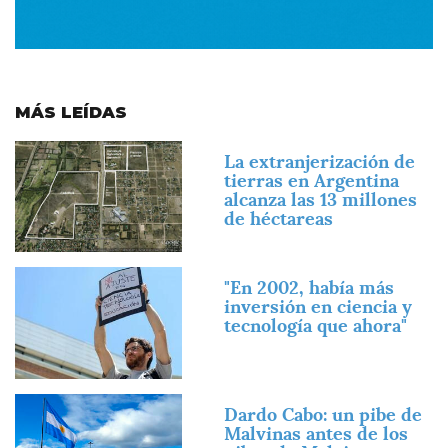
MÁS LEÍDAS
Imagen
La extranjerización de
tierras en Argentina
alcanza las 13 millones
de héctareas
Imagen
"En 2002, había más
inversión en ciencia y
tecnología que ahora"
Imagen
Dardo Cabo: un pibe de
Malvinas antes de los