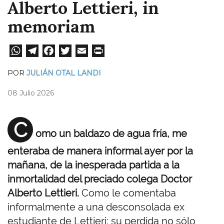
Alberto Lettieri, in
memoriam
W
Te
Fa
T
E
Pri
ha
le
ce
wi
m
nt
POR
JULIÁN OTAL LANDI
ts
gr
bo
tt
ail
08 Julio 2026
A
a
ok
er
pp
m
C
omo un baldazo de agua fría, me
enteraba de manera informal ayer por la
mañana, de la inesperada partida a la
inmortalidad del preciado colega Doctor
Alberto Lettieri.
Como le comentaba
informalmente a una desconsolada ex
estudiante de Lettieri: su perdida no sólo