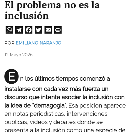
El problema no es la
inclusión
W
Te
Fa
T
E
Pri
ha
le
ce
wi
m
nt
POR
EMILIANO NARANJO
ts
gr
bo
tt
ail
12 Mayo 2026
A
a
ok
er
pp
m
E
n los últimos tiempos comenzó a
instalarse con cada vez más fuerza un
discurso que intenta asociar la inclusión con
la idea de “demagogia”.
Esa posición aparece
en notas periodísticas, intervenciones
públicas, videos y debates donde se
presenta a la inclusión como una especie de