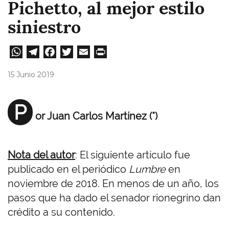
Pichetto, al mejor estilo
siniestro
W
Te
Fa
T
E
Pri
ha
le
ce
wi
m
nt
15 Junio 2019
ts
gr
bo
tt
ail
A
a
ok
er
P
or Juan Carlos Martínez (*)
pp
m
Nota del autor
: El siguiente artículo fue
publicado en el periódico
Lumbre
en
noviembre de 2018. En menos de un año, los
pasos que ha dado el senador rionegrino dan
crédito a su contenido.