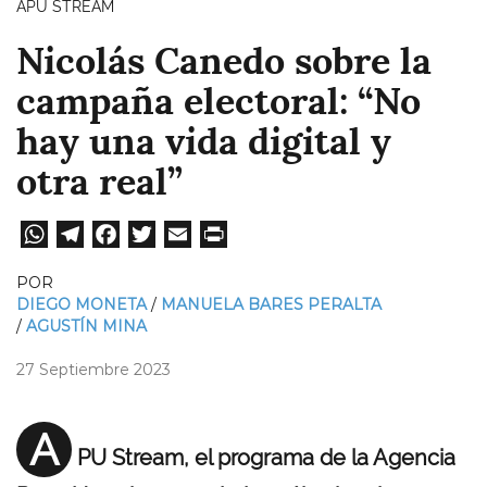
APU STREAM
Nicolás Canedo sobre la
campaña electoral: “No
hay una vida digital y
otra real”
W
Te
Fa
T
E
Pri
ha
le
ce
wi
m
nt
POR
ts
gr
bo
tt
ail
DIEGO MONETA
MANUELA BARES PERALTA
AGUSTÍN MINA
A
a
ok
er
pp
m
27 Septiembre 2023
A
PU Stream, el programa de la Agencia