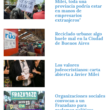
Milei, toda una
provincia podría estar
en manos de
empresarios
extranjeros"
Imagen
Reciclado urbano: algo
huele mal en la Ciudad
de Buenos Aires
Imagen
Los valores
judeocristianos: carta
abierta a Javier Milei
Imagen
Organizaciones sociales
convocan a un
Frazadazo para
reclamar políticas