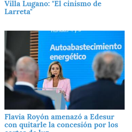
Villa Lugano: "El cinismo de
Larreta"
Imagen
Flavia Royón amenazó a Edesur
con quitarle la concesión por los