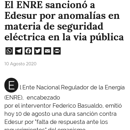
El ENRE sancionó a
Edesur por anomalías en
materia de seguridad
eléctrica en la via pública
W
Te
Fa
T
E
Pri
ha
le
ce
wi
m
nt
10 Agosto 2020
ts
gr
bo
tt
ail
A
a
ok
er
E
l Ente Nacional Regulador de la Energía
pp
m
(ENRE), encabezado
por el interventor Federico Basualdo, emitió
hoy 10 de agosto una dura sanción contra
Edesur por "falta de respuesta ante los