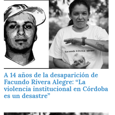
Imagen
A 14 años de la desaparición de
Facundo Rivera Alegre: “La
violencia institucional en Córdoba
es un desastre”
Imagen