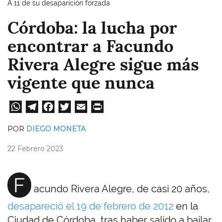
A 11 de su desaparición forzada
Córdoba: la lucha por
encontrar a Facundo
Rivera Alegre sigue más
vigente que nunca
W
Te
Fa
T
E
Pri
ha
le
ce
wi
m
nt
POR
DIEGO MONETA
ts
gr
bo
tt
ail
22 Febrero 2023
A
a
ok
er
pp
m
F
acundo Rivera Alegre, de casi 20 años,
desapareció el 19 de febrero de 2012
en la
Ciudad de Córdoba, tras haber salido a bailar