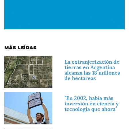
MÁS LEÍDAS
Imagen
La extranjerización de
tierras en Argentina
alcanza las 13 millones
de héctareas
Imagen
"En 2002, había más
inversión en ciencia y
tecnología que ahora"