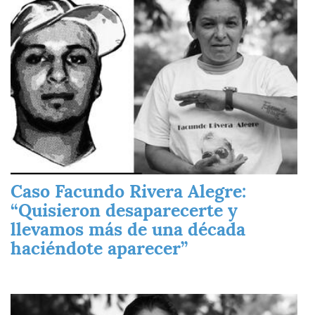
Caso Facundo Rivera Alegre:
“Quisieron desaparecerte y
llevamos más de una década
haciéndote aparecer”
Imagen