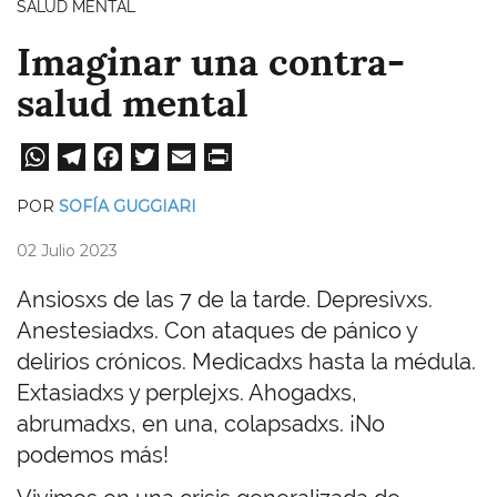
SALUD MENTAL
Imaginar una contra-
salud mental
W
Te
Fa
T
E
Pri
ha
le
ce
wi
m
nt
POR
SOFÍA GUGGIARI
ts
gr
bo
tt
ail
02 Julio 2023
A
a
ok
er
pp
m
Ansiosxs de las 7 de la tarde. Depresivxs.
Anestesiadxs. Con ataques de pánico y
delirios crónicos. Medicadxs hasta la médula.
Extasiadxs y perplejxs. Ahogadxs,
abrumadxs, en una, colapsadxs. ¡No
podemos más!