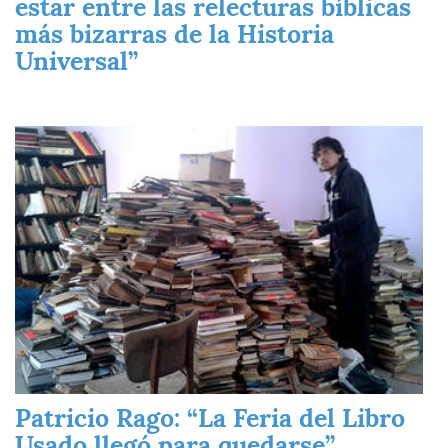
estar entre las relecturas bíblicas
más bizarras de la Historia
Universal”
Imagen
Patricio Rago: “La Feria del Libro
Usado llegó para quedarse”