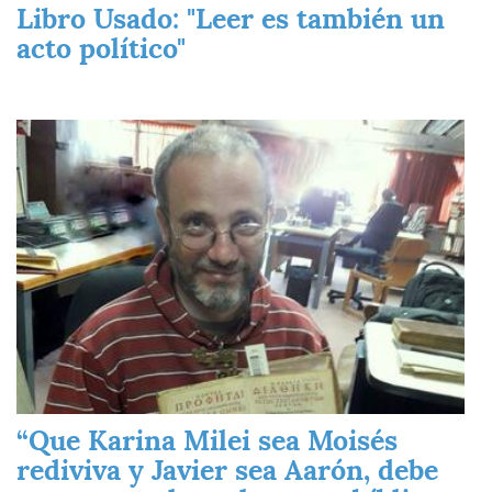
Libro Usado: "Leer es también un
acto político"
Imagen
“Que Karina Milei sea Moisés
rediviva y Javier sea Aarón, debe