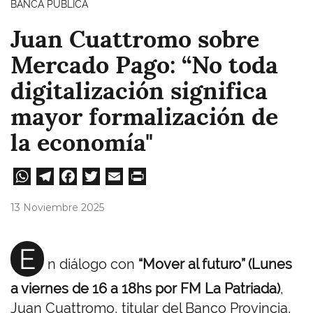
BANCA PÚBLICA
Juan Cuattromo sobre
Mercado Pago: “No toda
digitalización significa
mayor formalización de
la economía"
W
Te
Fa
T
E
Pri
ha
le
ce
wi
m
nt
13 Noviembre 2025
ts
gr
bo
tt
ail
A
a
ok
er
E
n diálogo con
“Mover al futuro” (Lunes
pp
m
a viernes de 16 a 18hs por FM La Patriada)
,
Juan Cuattromo, titular del Banco Provincia,