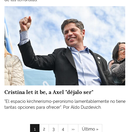
Imagen
Cristina let it be, a Axel "déjalo ser"
"El espacio kirchnerismo-peronismo lamentablemente no tiene
tantas opciones para ofrecer". Por Aldo Duzdevich.
Paginación
Página
1
Page
2
Page
3
Page
4
Siguiente
››
Última
Último »