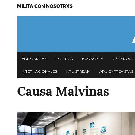
MILITA CON NOSOTRXS
Pasar
Menu
al
secundario
contenido
principal
Navegación
EDITORIALES
POLÍTICA
ECONOMÍA
GÉNEROS
principal
INTERNACIONALES
APU STREAM
APU ENTREVISTAS
Causa Malvinas
Imagen