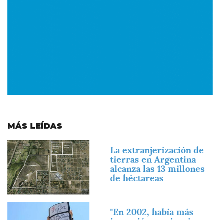
MÁS LEÍDAS
Imagen
La extranjerización de
tierras en Argentina
alcanza las 13 millones
de héctareas
Imagen
"En 2002, había más