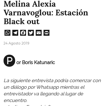
Melina Alexia
Varnavoglou: Estación
Black out
W
Te
Fa
T
E
Pri
ha
le
ce
wi
m
nt
24 Agosto 2019
ts
gr
bo
tt
ail
A
a
ok
er
P
or Boris Katunaric
pp
m
La siguiente entrevista podría comenzar con
un diálogo por Whatsapp mientras el
entrevistador va llegando al lugar de
encuentro.