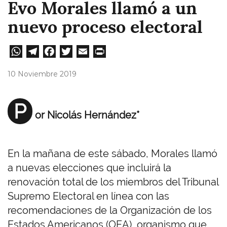
Evo Morales llamó a un
nuevo proceso electoral
W
Te
Fa
T
E
Pri
ha
le
ce
wi
m
nt
10 Noviembre 2019
ts
gr
bo
tt
ail
A
a
ok
er
P
or Nicolás Hernández*
pp
m
En la mañana de este sábado, Morales llamó
a nuevas elecciones que incluirá la
renovación total de los miembros del Tribunal
Supremo Electoral en línea con las
recomendaciones de la Organización de los
Estados Americanos (OEA), organismo que