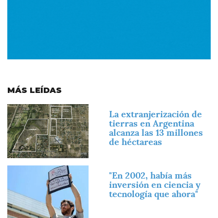
MÁS LEÍDAS
Imagen
La extranjerización de
tierras en Argentina
alcanza las 13 millones
de héctareas
Imagen
"En 2002, había más
inversión en ciencia y
tecnología que ahora"