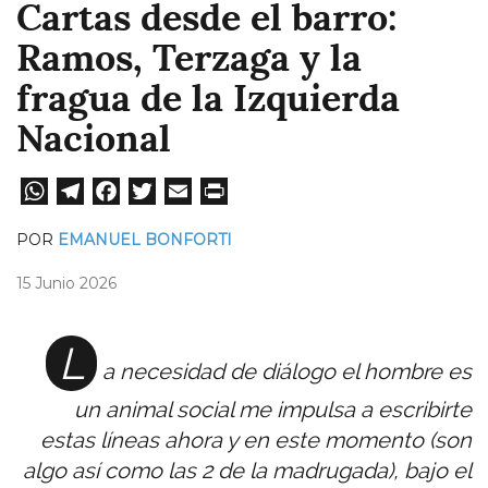
Cartas desde el barro:
Ramos, Terzaga y la
fragua de la Izquierda
Nacional
W
Te
Fa
T
E
Pri
ha
le
ce
wi
m
nt
POR
EMANUEL BONFORTI
ts
gr
bo
tt
ail
15 Junio 2026
A
a
ok
er
pp
m
L
a necesidad de diálogo el hombre es
un animal social me impulsa a escribirte
estas líneas ahora y en este momento (son
algo así como las 2 de la madrugada), bajo el