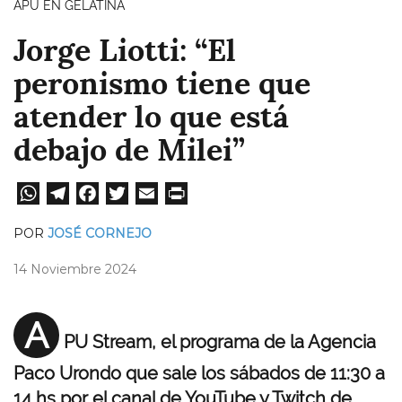
APU EN GELATINA
Jorge Liotti: “El
peronismo tiene que
atender lo que está
debajo de Milei”
W
Te
Fa
T
E
Pri
ha
le
ce
wi
m
nt
POR
JOSÉ CORNEJO
ts
gr
bo
tt
ail
14 Noviembre 2024
A
a
ok
er
pp
m
A
PU Stream, el programa de la Agencia
Paco Urondo que sale los sábados de 11:30 a
14 hs por el canal de YouTube y Twitch de