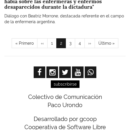
había sobre las enfermeras y enfermos
desaparecidos durante la dictadura"
Diálogo con Beatriz Morrone, destacada referente en el campo
de la enfermería argentina.
Paginación
Primera
« Primero
Página
‹‹
Page
1
Página
2
Page
3
Page
4
Siguiente
››
Última
Último »
página
anterior
actual
página
página
subscribirse
Colectivo de Comunicación
Paco Urondo
Desarrollado por gcoop
Cooperativa de Software Libre