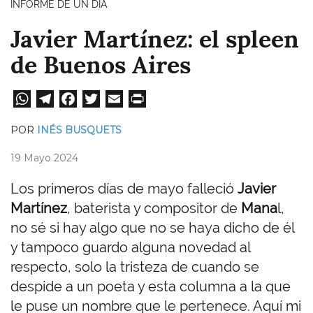
INFORME DE UN DÍA
Javier Martínez: el spleen
de Buenos Aires
W
Te
Fa
T
E
Pri
ha
le
ce
wi
m
nt
POR
INÉS BUSQUETS
ts
gr
bo
tt
ail
19 Mayo 2024
A
a
ok
er
pp
m
Los primeros días de mayo falleció
Javier
Martínez
, baterista y compositor de
Mana
l,
no sé si hay algo que no se haya dicho de él
y tampoco guardo alguna novedad al
respecto, solo la tristeza de cuando se
despide a un poeta y esta columna a la que
le puse un nombre que le pertenece. Aquí mi