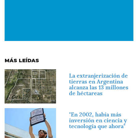
MÁS LEÍDAS
Imagen
La extranjerización de
tierras en Argentina
alcanza las 13 millones
de héctareas
Imagen
"En 2002, había más
inversión en ciencia y
tecnología que ahora"