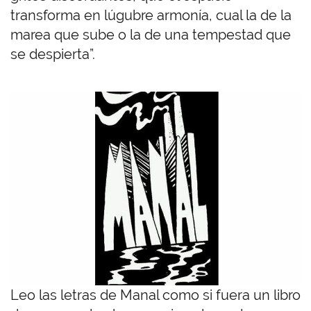
transforma en lúgubre armonía, cual la de la
marea que sube o la de una tempestad que
se despierta”.
I
m
a
g
e
n
Leo las letras de Manal como si fuera un libro