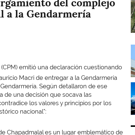
orgamiento del complejo
I
l a la Gendarmería
I
a (CPM) emitió una declaración cuestionando
auricio Macri de entregar a la Gendarmería
I
a Gendarmería. Según detallaron de ese
a de una decisión que socava las
contradice los valores y principios por los
tórico nacional”:
o de Chapadmalal es un lugar emblemático de