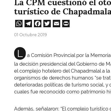
La CPM cuestionó el ot
turístico de Chapadmala
WhatsApp
Telegram
Facebook
Twitter
Email
Print
01 Octubre 2019
L
a Comisión Provincial por la Memori
la decisión presidencial del Gobierno de M
el complejo hotelero del Chapadmalal a l
organismos de derechos humanos “se trat
deterioradas políticas de turismo social, y 
cuales fue reconocido como patrimonio his
Además, señalaron: “El complejo turístic