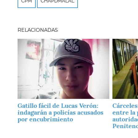
CPM
CHAPDMALAL
RELACIONADAS
Imagen
Imagen
Gatillo fácil de Lucas Verón:
Cárceles
indagarán a policías acusados
entre la
por encubrimiento
autorida
Penitenc