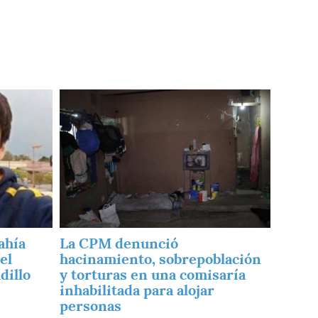
Imagen
ahía
La CPM denunció
el
hacinamiento, sobrepoblación
dillo
y torturas en una comisaría
inhabilitada para alojar
personas