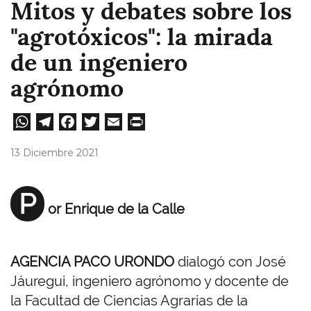
Mitos y debates sobre los
"agrotóxicos": la mirada
de un ingeniero
agrónomo
W
Te
Fa
T
E
Pri
ha
le
ce
wi
m
nt
13 Diciembre 2021
ts
gr
bo
tt
ail
A
a
ok
er
P
or Enrique de la Calle
pp
m
AGENCIA PACO URONDO
dialogó con José
Jáuregui, ingeniero agrónomo y docente de
la Facultad de Ciencias Agrarias de la