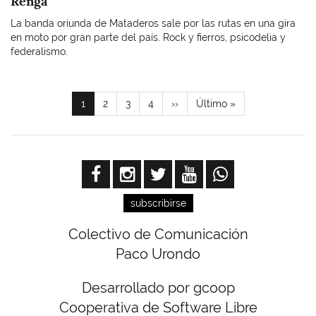
Renga
La banda oriunda de Mataderos sale por las rutas en una gira
en moto por gran parte del país. Rock y fierros, psicodelia y
federalismo.
Paginación
Página
1
Page
2
Page
3
Page
4
Siguiente
››
Última
Último »
actual
página
página
subscribirse
Colectivo de Comunicación
Paco Urondo
Desarrollado por gcoop
Cooperativa de Software Libre