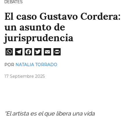
DEBATES
El caso Gustavo Cordera:
un asunto de
jurisprudencia
W
Te
Fa
T
E
Pri
ha
le
ce
wi
m
nt
POR
NATALIA TORRADO
ts
gr
bo
tt
ail
17 Septiembre 2025
A
a
ok
er
pp
m
“El artista es el que libera una vida