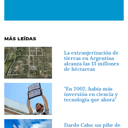
MÁS LEÍDAS
Imagen
La extranjerización de
tierras en Argentina
alcanza las 13 millones
de héctareas
Imagen
"En 2002, había más
inversión en ciencia y
tecnología que ahora"
Imagen
Dardo Cabo: un pibe de