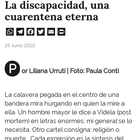
La discapacidad, una
cuarentena eterna
W
Te
Fa
T
E
Pri
ha
le
ce
wi
m
nt
29 Junio 2020
ts
gr
bo
tt
ail
A
a
ok
er
P
or Liliana Urruti | Foto: Paula Conti
pp
m
La calavera pegada en el centro de una
bandera mira hurgando en quien la mire a
ella. Un hombre mayor le dice a Videla (post
mortem) en letras enormes: mi general se lo
necesita. Otro cartel consigna: religión o
muerte. Cada expresión es la síntesis del