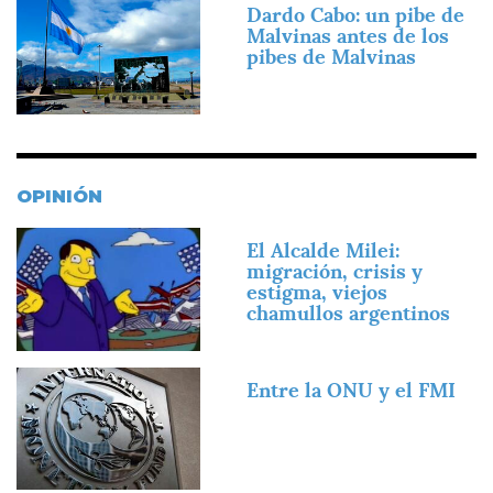
Imagen
Dardo Cabo: un pibe de
Malvinas antes de los
pibes de Malvinas
OPINIÓN
Imagen
El Alcalde Milei:
migración, crisis y
estigma, viejos
chamullos argentinos
Imagen
Entre la ONU y el FMI