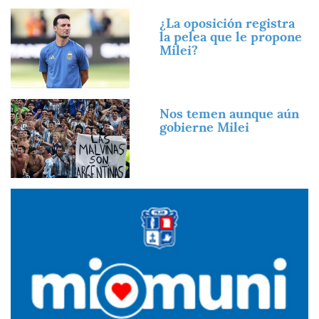
Imagen
¿La oposición registra
la pelea que le propone
Milei?
Imagen
Nos temen aunque aún
gobierne Milei
Imagen
Imagen