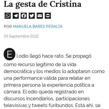
La gesta de Cristina
W
Te
Fa
T
E
Pri
ha
le
ce
wi
m
nt
POR
MANUELA BARES PERALTA
ts
gr
bo
tt
ail
03 Septiembre 2022
A
a
ok
er
pp
m
E
l odio llegó hace rato. Se propagó
como recurso legítimo de la vida
democrática y los medios lo adoptaron como
una performance válida para relatar en
primera persona la experiencia política a
cámara. El odio queda registrado en
discursos incendiarios, participaciones
televisivas y tweets furibundos. Está ahí, se