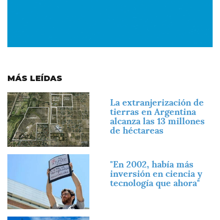
MÁS LEÍDAS
Imagen
La extranjerización de
tierras en Argentina
alcanza las 13 millones
de héctareas
Imagen
"En 2002, había más
inversión en ciencia y
tecnología que ahora"