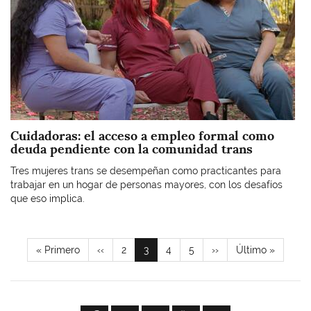
Cuidadoras: el acceso a empleo formal como
deuda pendiente con la comunidad trans
Tres mujeres trans se desempeñan como practicantes para
trabajar en un hogar de personas mayores, con los desafíos
que eso implica.
Paginación
Primera
« Primero
Página
‹‹
Page
2
Página
3
Page
4
Page
5
Siguiente
››
Última
Último »
página
anterior
actual
página
página