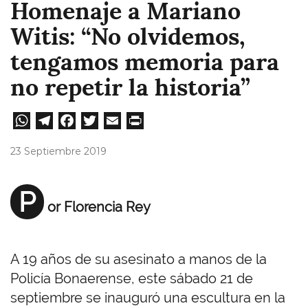
Homenaje a Mariano
Witis: “No olvidemos,
tengamos memoria para
no repetir la historia”
W
Te
Fa
T
E
Pri
ha
le
ce
wi
m
nt
23 Septiembre 2019
ts
gr
bo
tt
ail
A
a
ok
er
P
or Florencia Rey
pp
m
A 19 años de su asesinato a manos de la
Policía Bonaerense, este sábado 21 de
septiembre se inauguró una escultura en la