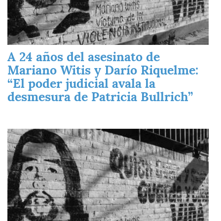
A 24 años del asesinato de
Mariano Witis y Darío Riquelme:
“El poder judicial avala la
desmesura de Patricia Bullrich”
Imagen