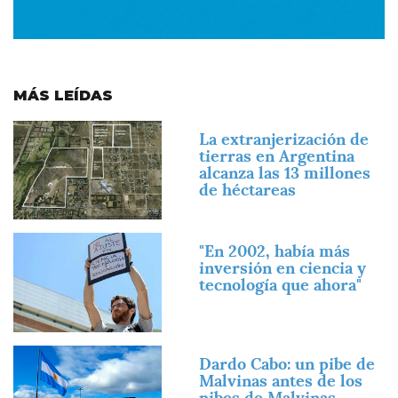
MÁS LEÍDAS
Imagen
La extranjerización de
tierras en Argentina
alcanza las 13 millones
de héctareas
Imagen
"En 2002, había más
inversión en ciencia y
tecnología que ahora"
Imagen
Dardo Cabo: un pibe de
Malvinas antes de los
pibes de Malvinas