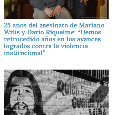
25 años del asesinato de Mariano
Witis y Darío Riquelme: “Hemos
retrocedido años en los avances
logrados contra la violencia
institucional”
Imagen