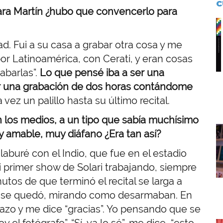
C
para Martín ¿hubo que convencerlo para
I
dad. Fui a su casa a grabar otra cosa y me
r Latinoamérica, con Cerati, y eran cosas
abarlas”.
Lo que pensé iba a ser una
er una grabación de dos horas contándome
vez un palillo hasta su último recital.
 los medios, a un tipo que sabía muchísimo
I
 amable, muy diáfano ¿Era tan así?
 laburé con el Indio, que fue en el estadio
i primer show de Solari trabajando, siempre
tos de que terminó el recital se larga a
tín se quedó, mirando como desarmaban. En
zo y me dice “gracias”. Yo pensando que se
el fotógrafo”. “Sí, ya lo sé”, me dice, “esto