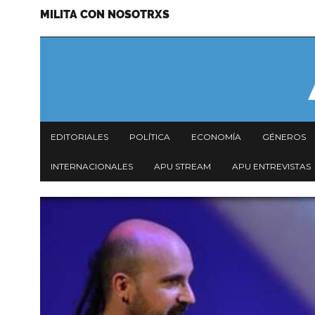
MILITA CON NOSOTRXS
Pasar
Menu
al
secundario
contenido
principal
Navegación
EDITORIALES
POLÍTICA
ECONOMÍA
GÉNEROS
principal
INTERNACIONALES
APU STREAM
APU ENTREVISTAS
Imagen