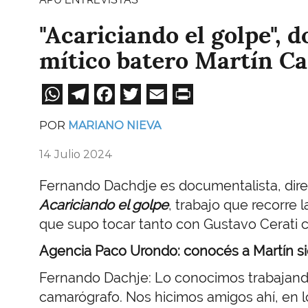
"Acariciando el golpe", 
mítico batero Martín Ca
WhatsApp
Telegram
Facebook
Twitter
Email
Print
POR
MARIANO NIEVA
14 Julio 2024
Fernando Dachdje es documentalista, dir
Acariciando el golpe
, trabajo que recorre l
que supo tocar tanto con Gustavo Cerati co
Agencia Paco Urondo: conocés a Martín sie
Fernando Dachje: Lo conocimos trabajand
camarógrafo. Nos hicimos amigos ahí, en l