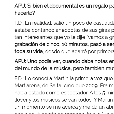
APU: Si bien el documental es un regalo 
hacerlo?
F.D.: En realidad, salió un poco de casuali
estaba contando anécdotas de sus giras po
tan interesantes que yo le dije “vamos a gr
grabación de cinco, 10 minutos, pasó a s
toda su vida
, desde que agarró por primera 
APU: Uno podía ver, cuando daba notas en
del mundo de la música, pero también muy
F.D.: Lo conocí a Martín la primera vez que
Martiarena, de Salta, creo que 2009. Era m
había estado como espectador. A los 5 minu
llover y los músicos se van todos. Y Mar
un momento se me acerca y me da un abra
había equivocado de persona, le dije “yo soy 