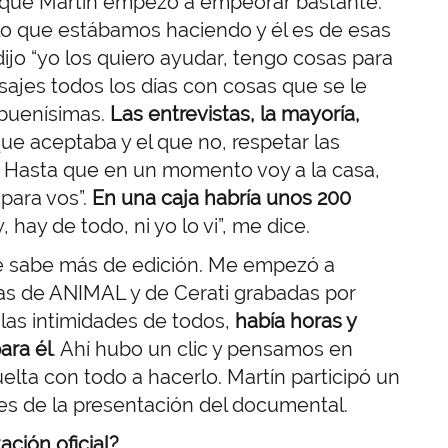
 que Martín empezó a empeorar bastante.
o que estábamos haciendo y él es de esas
ijo “yo los quiero ayudar, tengo cosas para
sajes todos los días con cosas que se le
 buenísimas.
Las entrevistas, la mayoría,
 que aceptaba y el que no, respetar las
o. Hasta que en un momento voy a la casa,
para vos”.
En una caja habría unos 200
y, hay de todo, ni yo lo vi”, me dice.
ue sabe más de edición. Me empezó a
ras de ANIMAL y de Cerati grabadas por
, las intimidades de todos,
había horas y
ara él
. Ahí hubo un clic y pensamos en
lta con todo a hacerlo. Martín participó un
tes de la presentación del documental.
ación oficial?