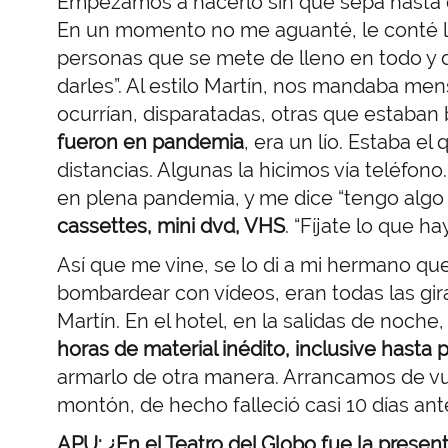
Empezamos a hacerlo sin que sepa hasta
En un momento no me aguanté, le conté l
personas que se mete de lleno en todo y d
darles”. Al estilo Martín, nos mandaba men
ocurrían, disparatadas, otras que estaban
fueron en pandemia
, era un lío. Estaba el
distancias. Algunas la hicimos vía teléfon
en plena pandemia, y me dice “tengo algo 
cassettes, mini dvd, VHS
. “Fíjate lo que ha
Así que me vine, se lo di a mi hermano q
bombardear con vídeos, eran todas las gi
Martín. En el hotel, en la salidas de noche
horas de material inédito, inclusive hasta p
armarlo de otra manera. Arrancamos de vue
montón, de hecho falleció casi 10 días an
APU: ¿En el Teatro del Globo fue la present