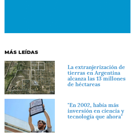
MÁS LEÍDAS
Imagen
La extranjerización de
tierras en Argentina
alcanza las 13 millones
de héctareas
Imagen
"En 2002, había más
inversión en ciencia y
tecnología que ahora"