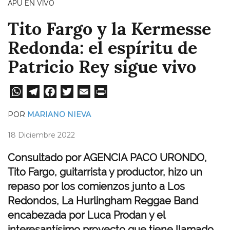
APU EN VIVO
Tito Fargo y la Kermesse
Redonda: el espíritu de
Patricio Rey sigue vivo
W
Te
Fa
T
E
Pri
ha
le
ce
wi
m
nt
POR
MARIANO NIEVA
ts
gr
bo
tt
ail
18 Diciembre 2022
A
a
ok
er
pp
m
Consultado por AGENCIA PACO URONDO,
Tito Fargo, guitarrista y productor, hizo un
repaso por los comienzos junto a Los
Redondos, La Hurlingham Reggae Band
encabezada por Luca Prodan y el
interesantísimo proyecto que tiene llamado