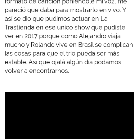
formato de canción poniéndole mi voz, me
pareció que daba para mostrarlo en vivo. Y
así se dio que pudimos actuar en La
Trastienda en ese único show que pudiste
ver en 2017 porque como Alejandro viaja
mucho y Rolando vive en Brasil se complican
las cosas para que el trío pueda ser más
estable. Así que ojalá algún día podamos
volver a encontrarnos.
U
R
L
d
e
V
i
d