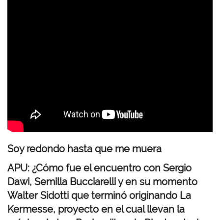
e
o
r
e
m
o
t
o
Soy redondo hasta que me muera
APU: ¿Cómo fue el encuentro con Sergio
Dawi, Semilla Bucciarelli y en su momento
Walter Sidotti que terminó originando La
Kermesse, proyecto en el cual llevan la