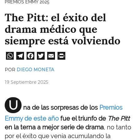
PREMIOS EMMY 2025
The Pitt: el éxito del
drama médico que
siempre está volviendo
W
Te
Fa
T
E
Pri
ha
le
ce
wi
m
nt
POR
DIEGO MONETA
ts
gr
bo
tt
ail
19 Septiembre 2025
A
a
ok
er
pp
m
U
na de las sorpresas de los
Premios
Emmy de este año
fue el triunfo de
The Pitt
en la terna a mejor serie de drama
, no tanto
por el éxito que venía acumulando la