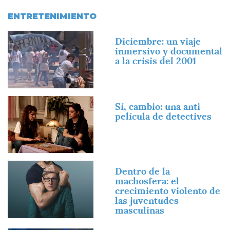
ENTRETENIMIENTO
Imagen
Diciembre: un viaje
inmersivo y documental
a la crisis del 2001
Imagen
Sí, cambio: una anti-
película de detectives
Imagen
Dentro de la
machosfera: el
crecimiento violento de
las juventudes
masculinas