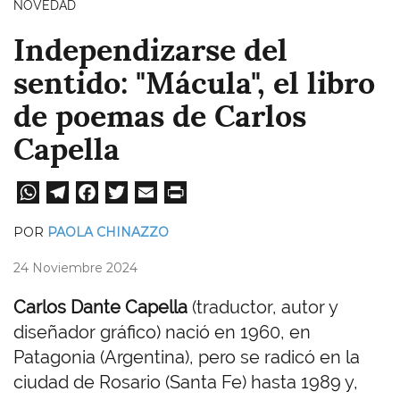
NOVEDAD
Independizarse del
sentido: "Mácula", el libro
de poemas de Carlos
Capella
W
Te
Fa
T
E
Pri
ha
le
ce
wi
m
nt
POR
PAOLA CHINAZZO
ts
gr
bo
tt
ail
24 Noviembre 2024
A
a
ok
er
pp
m
Carlos Dante Capella
(traductor, autor y
diseñador gráfico) nació en 1960, en
Patagonia (Argentina), pero se radicó en la
ciudad de Rosario (Santa Fe) hasta 1989 y,