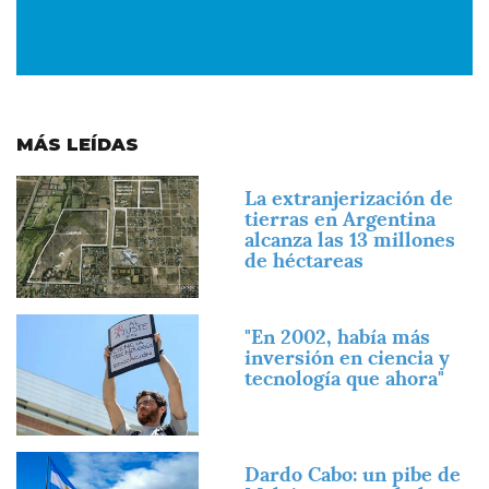
MÁS LEÍDAS
Imagen
La extranjerización de
tierras en Argentina
alcanza las 13 millones
de héctareas
Imagen
"En 2002, había más
inversión en ciencia y
tecnología que ahora"
Imagen
Dardo Cabo: un pibe de