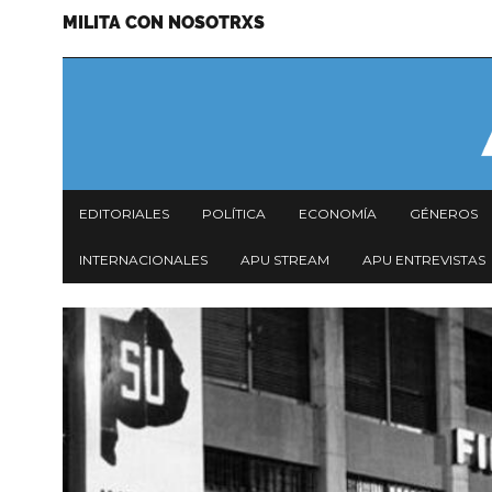
MILITA CON NOSOTRXS
Pasar
Menu
al
secundario
contenido
principal
Navegación
EDITORIALES
POLÍTICA
ECONOMÍA
GÉNEROS
principal
INTERNACIONALES
APU STREAM
APU ENTREVISTAS
Imagen