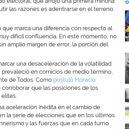
o electoral, que arrojó una primera minoría
O
utir las razones es adentrarse en el terreno
I
 que marca una diferencia con respecto al
muy difícil confluencia. En este momento, no
in amplio margen de error, la porción del
I
arcar una desaceleración de la volatilidad
smo prevaleció en comicios de medio término,
ente de Todos. Como
postuló Horacio
 corroborar que las posiciones de los
I
 elites.
a aceleración inédita en el cambio de
en la serie de elecciones que en los últimos
chnerismo y las fuerzas que en cada turno
I