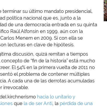
 terminar su último mandato presidencial,
d política nacional que es, junto a la
vedad de una democracia entrada en su quinta
ico Raúl Alfonsín en 1999, aún con la
i Carlos Menem en 2009. Si con ella se
son lecturas en clave de hipótesis.
gítima discusión, quizá remitan a tiempos
concepto de “fin de la historia” está mucho
er. El 54% en la primera vuelta de 2011 no
esentó el problema de contener múltiples
encia. A cada una de las derrotas acumuladas
r irrevocable.
 del kirchnerismo
hacia lo unitario y
siones
que
la de ser Anti
, la
pérdida de una