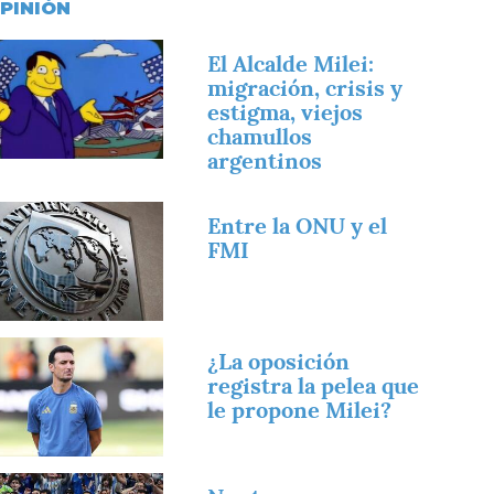
PINIÓN
magen
El Alcalde Milei:
migración, crisis y
estigma, viejos
chamullos
argentinos
magen
Entre la ONU y el
FMI
magen
¿La oposición
registra la pelea que
le propone Milei?
magen